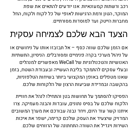
רכב ורשתות קמעונאיות. אנו יודעים להתאים את שפת
המוקד, הטון ורמת הרגישות לאופי של כל לקוח ולקוח, החל
מחברות הייטק ועד למוסדות מסורתיים.
הצעד הבא שלכם לצמיחה עסקית
אם הזמן שלכם שווה כסף – אל תבזבזו אותו על ניחושים או
על ניהול מערכי בקרה פנימיים ומסורבלים. הניסיון, התשתיות
האנושיות והטכנולוגיות של WeCall מאפשרים למנהלים
ובעלי עסקים להתמקד בליבת העשייה ובעבודת השטח, בזמן
שאנו מטפלים באופן המקצועי ביותר בשיחות הטלפוניות,
בהקשבה ובמדידת שביעות הרצון של הלקוחות שלכם.
הפסיקו להסתמך על תחושות בטן והתחילו לנהל את חוויית
הלקוח שלכם על בסיס נתונים, עובדות והבנה מעמיקה. צרו
איתנו קשר עוד היום, ויחד נבנה עבורכם את מערך המשובים
המדויק שיצעיד את העסק שלכם קדימה, ישפר את איכות
השירות ויגדיל את השורה התחתונה של הרווחים שלכם.