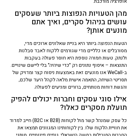
אופרציה מורכבת.
מהן הטעויות הנפוצות ביותר שעסקים
עושים בניהול סקרים, ואיך אתם
מונעים אותן?
הטעות הנפוצה ביותר היא בניית שאלונים ארוכים מדי,
מסורבלים או כלליים מדי שגורמים ללקוח לאבד סבלנות
ולנתק. טעות חמורה נוספת היא חוסר פעולה בעקבות
התוצאות – איסוף נתונים רק "כדי שיהיה" בלי ליישם שינויים.
ב-WeCall אנו מונעים זאת באמצעות ניסוח קצר ומדויק של
תסריטי השיחה, התאמה אישית מלאה לקהל היעד שלכם,
והגשת דוחות מנותחים, ברורים ומניעים לפעולה.
אילו סוגי עסקים וחברות יכולים להפיק
תועלת מסקרים כאלו?
כל עסק שמנהל קשר מול לקוחות (B2B או B2C) חייב למדוד
את חוויית הלקוח שלו. בין לקוחותינו המגוונים תמצאו את
החברות המובילות במשק הישראלי, גופים פיננסיים, מותגי