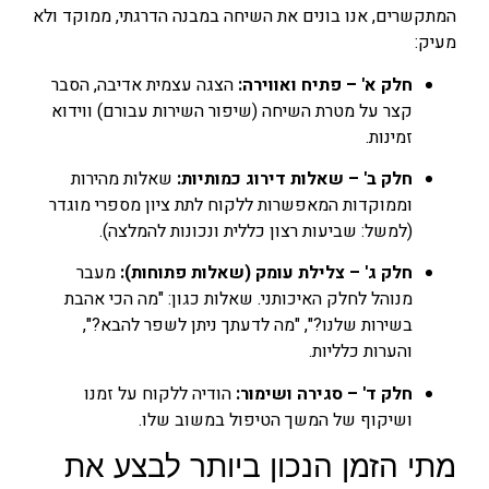
המתקשרים, אנו בונים את השיחה במבנה הדרגתי, ממוקד ולא
מעיק:
חלק א' – פתיח ואווירה:
הצגה עצמית אדיבה, הסבר
קצר על מטרת השיחה (שיפור השירות עבורם) ווידוא
זמינות.
חלק ב' – שאלות דירוג כמותיות:
שאלות מהירות
וממוקדות המאפשרות ללקוח לתת ציון מספרי מוגדר
(למשל: שביעות רצון כללית ונכונות להמלצה).
חלק ג' – צלילת עומק (שאלות פתוחות):
מעבר
מנוהל לחלק האיכותני. שאלות כגון: "מה הכי אהבת
בשירות שלנו?", "מה לדעתך ניתן לשפר להבא?",
והערות כלליות.
חלק ד' – סגירה ושימור:
הודיה ללקוח על זמנו
ושיקוף של המשך הטיפול במשוב שלו.
מתי הזמן הנכון ביותר לבצע את