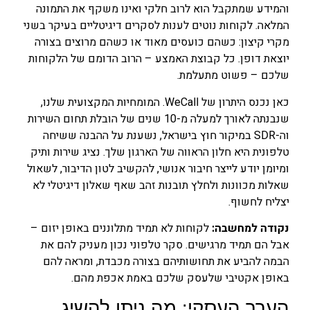
והמידע שמתקבל הוא לרוב חלקי ואינו משקף את התמונה
המלאה. לקוחות נוטים לענות לסקרים דיגיטליים בעיקר בשני
מקרי קיצון: כשהם כועסים מאוד או כשהם מרוצים בצורה
יוצאת דופן. כל קבוצת האמצע – הרוב הדומם של הלקוחות
שלכם – פשוט מתעלמת.
כאן נכנס היתרון של WeCall. המומחיות המקצועית שלנו,
שנבנתה לאורך למעלה מ-10 שנים של הובלת תחום השירות
וה-SDR במיקור חוץ בישראל, נשענת על ההבנה ששיחה
טלפונית היא חלון הראווה של הארגון שלך. נציג שירות ותיק
ומיומן יודע לייצר חיבור אנושי, להקשיב לטון הדיבור, לשאול
שאלות מכוונות ולחלץ תובנות זהב שאף שאלון דיגיטלי לא
יצליח לחשוף.
נקודה למחשבה:
לקוחות לא תמיד מתלוננים באופן יזום –
אבל הם תמיד מרגישים. סקר טלפוני נכון מעניק להם את
הבמה להביע את תחושותיהם בצורה מכבדת, ומראה להם
באופן אקטיבי שלעסק שלכם באמת אכפת מהם.
הערך העסקי: מה ניתן להשיג