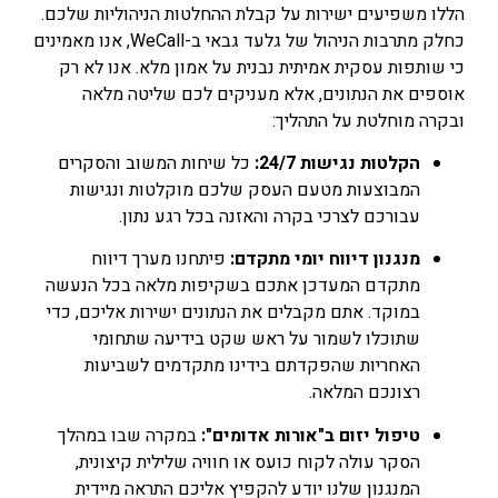
הללו משפיעים ישירות על קבלת ההחלטות הניהוליות שלכם.
כחלק מתרבות הניהול של גלעד גבאי ב-WeCall, אנו מאמינים
כי שותפות עסקית אמיתית נבנית על אמון מלא. אנו לא רק
אוספים את הנתונים, אלא מעניקים לכם שליטה מלאה
ובקרה מוחלטת על התהליך:
הקלטות נגישות 24/7:
כל שיחות המשוב והסקרים
המבוצעות מטעם העסק שלכם מוקלטות ונגישות
עבורכם לצרכי בקרה והאזנה בכל רגע נתון.
מנגנון דיווח יומי מתקדם:
פיתחנו מערך דיווח
מתקדם המעדכן אתכם בשקיפות מלאה בכל הנעשה
במוקד. אתם מקבלים את הנתונים ישירות אליכם, כדי
שתוכלו לשמור על ראש שקט בידיעה שתחומי
האחריות שהפקדתם בידינו מתקדמים לשביעות
רצונכם המלאה.
טיפול יזום ב"אורות אדומים":
במקרה שבו במהלך
הסקר עולה לקוח כועס או חוויה שלילית קיצונית,
המנגנון שלנו יודע להקפיץ אליכם התראה מיידית