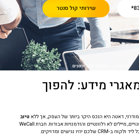
83
שירותי קול סנטר
דף הבית
»
שירותי טיוב נתונים
מאגרי מידע: להפוך
רני, דאטה היא הנכס היקר ביותר של העסק, אך ללא
טיוב
תקופתי, המאגר הופך מהר מאוד ל"בית קברות" של מספרים שגויים, מיילים לא רלוונטיים והזדמנויות אבודות. חברת WeCall
יו נגישים ומדויקים.