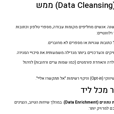
למה העסק שלך חייב טיוב דאטה (Data Cleansing) ממש
צה ומאגרי CRM נוטים "להתיישן" בקצב של כ-25% בכל שנה. אנשים מחליפים מקומות עבודה, מספרי טלפון וכתובות
לוונטיים:
 כתובות שגויות או מספרים לא מחוברים.
ים והעדכניים ביותר מגדילה משמעותית את סיכויי הסגירה.
לדה והאחדת פורמטים (כמו שמות ערים ורחובות) לניהול
 תתקשרו אליי".
 מכל ליד
 (Data Enrichment)
. במהלך שיחות הטיוב, הנציגים
 למדויק יותר: