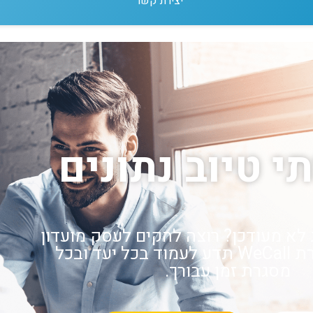
יצירת קשר
י טיוב נתונים
לא מעודכן? רוצה להקים לעסק מועדון
לקוחות? חברת WeCall תדע לעמוד בכל יעד ובכל
מסגרת זמן עבורך.