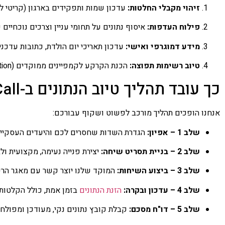
זיהוי מקבלי החלטות:
עדכון שמות ותפקידים בארגון (קריטי למכירו
פילוח העדפות:
איסוף נתונים על תחומי עניין וצרכים נוכחיים 
מידע דמוגרפי ואישי:
עדכון תאריכי יום הולדת, כתובות עדכניו
טיוב רשימות תפוצה:
הכנת הקרקע לקמפיינים ממוקדים (Segmentation) בדיוור ישיר או בטלמרקטינג.
כך עובד תהליך טיוב הנתונים ב-WeCall
אנחנו הופכים תהליך מורכב לפשוט ושקוף עבורכם:
שלב 1 – אפיון:
הגדרת השדות שחסרים לכם והיעדים העסקיים
שלב 2 – בניית תסריט שיחה:
יצירת פנייה נעימה, מקצועית ו
שלב 3 – ביצוע השיחות:
המוקד שלנו יוצר קשר עם מאגר הרש
שלב 4 – עדכון ובקרה:
הזנת הנתונים
בזמן אמת, כולל הקלטות
שלב 5 – דו"ח מסכם:
קבלת קובץ נתונים נקי, מעודכן ומפולח 