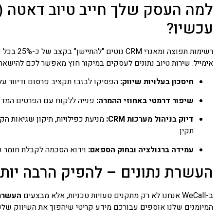
עכשיו?
רשימות תפו
אימייל. שירות טיוב נתונים לעסקים במיקור חוץ מאפשר לכם להישאר ר
חיסכון בעלויות שיווק:
הפסיקו לבזבז תקציב פרסום ודיוור על
שיפור דרמטי באחוזי ההמרה:
פנייה ללקוח עם הפרטים המדויק
דיוק בניהול מערכות CRM:
מניעת כפילויות, תיקון שגיאות הק
תקין.
עמידה ברגולציה ובחוק הספאם:
וידוא הסכמה לקבלת חומר שיווקי (Opt-in) וניקוי רשימות "אל
העשרת נתונים – להפיק הרבה יותר
ב-WeCall אנחנו לא רק מתקנים טעויות טכניות, אלא מבצעים
העשרת נתונים
המיומנים שלנו אוספים עבורכם מידע קריטי שיהפוך את השיווק שלכם