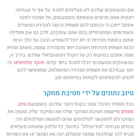
אם המשווקים שלכם לא מצליחים למכור על אף כי מבחינה
ייצוגית אתם מרוצים משפתם והתנהגותם, אל תמהרו לפטר
אותם! ייתכן כי הכנתם להם תשתית גרועה למכירת המוצרים
והשירותים הספציפיים בהם אתם עוסקים, ולכן גם אם תחליפו
אותם בתותחי מכירות זה לא יוכל להשפיע הרבה על הלך הרוח.
הכנת תשתית מכירתית חשובה יותר מהמכירה עצמה, משום שהיא
שמה אתכם בפוקוס רק על הקהל הפוטנציאלי שלכם. בדרך זו,
המשווקים מטעמכם יוכלו למכור ביתר קלות.
מוקד טלמיטינג
זה
יוצר עבורכם את תשתית המכירה המושלמת, שתאפשר לכם
להגיע למקסימום לקוחות במינימום זמן.
טיוב נתונים על ידי חטיבת מחקר
הכל מתחיל וההכל נגמר בקהל היעד שלכם. באמצעות
טיוב
נתונים
מיישמת חטיבת המחקר שלנו את המיקוד עליו, ומנחה את
המוקדנים להתקשר לטלפונים שהם למעשה הטלפונים הכי
נכונים מבחינה "מודיעינית". בפועל, כל טלפון שאנחנו מוציאים
מביא לכך שהלקוח שמאז ומעולם רצה את המוצר או את השירות