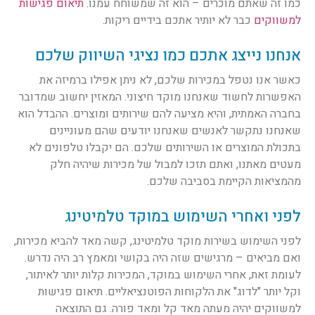
כמו זה שאתם מוכרים – הוא זה שמשוחח עמנו.
תיאום פגישות
למשווקים
כבר לא יותיר אתכם בידיים ריקות.
אנחנו נייצג אתכם כמו נציגי השיווק שלכם
כאשר אנו נטפל במכירות שלכם, לא ניתן אפילו ברמיזה את
האפשרות לחשוד שאנחנו מוקד חיצוני. המאזין יחשוב שמדובר
בחברה האמתית, והיא מציעה להם שירותים ומוצרים. ההבדל הוא
שאנחנו נתקשר לאנשים שאנחנו יודעים שהם מעוניינים
בתכולת המוצרים או השירותים שלכם. הם יקבלו טלפונים לא
מעטים מאתנו, ואתם תזכו למבול של מכירות שיהיה חלק
מהמציאות הקיימת בסביבה שלכם.
לפני ואחרי השימוש במוקד טלמיטינג
לפני השימוש בשירות מוקד טלמיטינג, קשה מאד להביא מכירות,
ואם מביאים – מרגישים שזה היה בקושי ומאמץ רב היה נדרש.
לעומת זאת, אחרי השימוש במוקד, המכירות קלות יותר לאיתור,
וקל יותר "לדוג" את הלקוחות הפוטנציאליים. תיאום פגישות
למשווקים יהיה מעתה מאד קל ומאד פורה. גם התוצאה