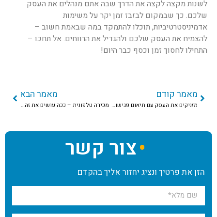
לשנות מקצה לקצה את הדרך שבה אתם מנהלים את העסק
שלכם. כך שבמקום לבזבז זמן יקר על משימות
אדמיניסטרטיביות, תוכלו להתמקד במה שבאמת חשוב –
להצמיח את העסק שלכם ולהגדיל את הרווחים. אל תחכו –
התחילו לחסוך זמן וכסף כבר היום!
מאמר קודם
מאמר הבא
מזניקים את העסק עם תיאום פגישות מקצועי
מכירה טלפונית – ככה עושים את זה ב-2025
צור קשר
הזן את פרטיך ונציג יחזור אליך בהקדם