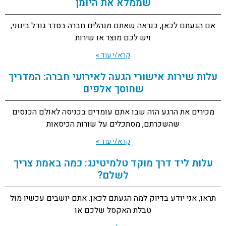
שממלא את היומן
אם הגעתם לכאן, כנראה שאתם מנהלים חברה בסדר גודל בינוני,
ויש לכם מוצר או שירות
קרא/י עוד »
עלות שירות אישורי הגעה לאירועי חברה: המדריך
שחוסך אלפים
מכירים את הרגע הזה שבו אתם עומדים בכניסה לאולם הכנסים
שהשכרתם, מסתכלים על שורות הכיסאות
קרא/י עוד »
עלות ליד דרך מוקד טלמיטינג: כמה באמת צריך
לשלם?
תראו, אני יודע בדיוק למה הגעתם לכאן. אתם יושבים עכשיו מול
טבלת האקסל שלכם או