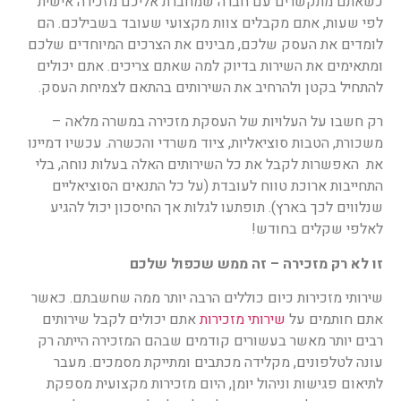
כשאתם מתקשרים עם חברה שמחברת אליכם מזכירה אישית
לפי שעות, אתם מקבלים צוות מקצועי שעובד בשבילכם. הם
לומדים את העסק שלכם, מבינים את הצרכים המיוחדים שלכם
ומתאימים את השירות בדיוק למה שאתם צריכים. אתם יכולים
להתחיל בקטן ולהרחיב את השירותים בהתאם לצמיחת העסק.
רק חשבו על העלויות של העסקת מזכירה במשרה מלאה –
משכורת, הטבות סוציאליות, ציוד משרדי והכשרה. עכשיו דמיינו
את האפשרות לקבל את כל השירותים האלה בעלות נוחה, בלי
התחייבות ארוכת טווח לעובדת (על כל התנאים הסוציאליים
שנלווים לכך בארץ). תופתעו לגלות אך החיסכון יכול להגיע
לאלפי שקלים בחודש!
זו לא רק מזכירה – זה ממש שכפול שלכם
שירותי מזכירות כיום כוללים הרבה יותר ממה שחשבתם. כאשר
אתם חותמים על
שירותי
מזכירות
אתם יכולים לקבל שירותים
רבים יותר מאשר בעשורים קודמים שבהם המזכירה הייתה רק
עונה לטלפונים, מקלידה מכתבים ומתייקת מסמכים. מעבר
לתיאום פגישות וניהול יומן, היום מזכירות מקצועית מספקת