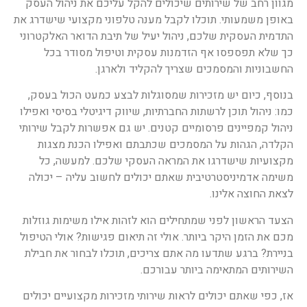
מגוון רחב של שירותים שיכולים להקל עליכם את ניהול העסק
באופן משמעותי. תוכלו לקבל מענה טלפוני מקצועי שישדרג את
התדמית העסקית שלכם, ניהול יעיל של תיבת הדואר האלקטרוני
כך שלא תפספסו אף הזדמנות עסקית וטיפול מסודר בכל
החשבוניות והמסמכים שצריך להקליד ולארגן.
בנוסף, כיום יש מזכירות שמסוגלות לבצע כמעט הכול בעסק,
כמו: ניהול תוכן לרשתות החברתיות, שיווק דיגיטלי בסיסי ואפילו
ניהול קמפיינים פרסומיים קטנים. יש גם אפשרות לקבל שירותי
הקלדה, הגהות על המסמכים שכתבתם ואפילו הכנת מצגות
מקצועיות שישדרגו את המראה העסקי שלכם. למעשה, כל
משימה אדמיניסטרטיבית שאתם יכולים לחשוב עליה – יכולה
לצאת החוצה אלינו.
הצעד הראשון לפני שמתחילים הוא לזהות אילו משימות גוזלות
מכם את הזמן היקר ביותר. אולי זה תיאום פגישות? אולי הטיפול
בניירת? ברגע שתדעו מה אתם צריכים, תוכלו לבחור את חבילת
השירותים המתאימה ביותר עבורכם.
אז, כפי שאתם יכולים לראות שירותי מזכירות מקצועיים יכולים