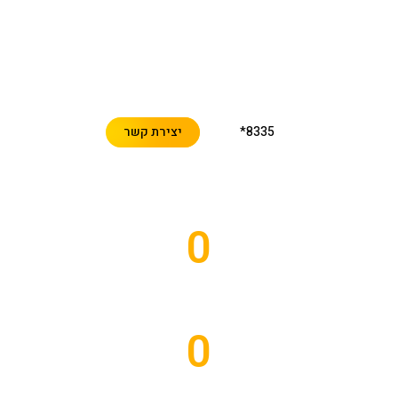
חברת WeCall מספקת שירותי מוקד טלפוני מקצועי במיקור
חוץ,
בהם שירותי טלמיטינג, טלמרקטינג, וידוא הגעה לאירועים, טיוב
נתונים וביצוע סקרים ומשובים לעסקים ולחברות בכל הארץ.
8335*
יצירת קשר
0
פגישות שנקבעו
0
פגישות שיתקיימו