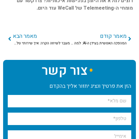
רוצים למלא את היומן בפגישות איכותיות? צרו קשר עם
מומחי ה
-Telemeeting
של
WeCall
עוד היום
.
מאמר קודם
מאמר הבא
המהפכה האנושית בעידן ה-AI: למה מוקד טלפוני במיקור חוץ הוא הנכס האסטרטגי החדש שלכם
מעבר לשיחה הקרה: איך שירותי טלמרקטינג הופכים למנוע להגדלת מכירות?
צור קשר
הזן את פרטיך ונציג יחזור אליך בהקדם