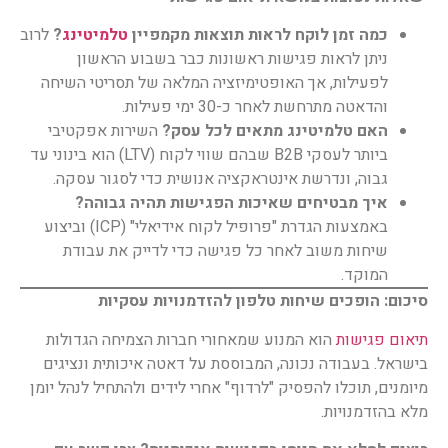
כמה זמן לוקח לראות תוצאות מקמפיין
טלמיטינג
?
לרוב
ניתן לראות פגישות ראשונות כבר בשבוע הראשון
לפעילות, אך האופטימיזציה המלאה של תסריטי השיחה
והדאטה מתרחשת לאחר כ-30 ימי פעילות.
האם טלמיטינג מתאים לכל עסק
?
השירות אפקטיבי
ביותר לעסקי B2B שבהם שווי לקוח (LTV) הוא בינוני עד
גבוה, ונדרשת אינטראקציה אנושית כדי לסגור עסקה.
איך מבטיחים שאיכות הפגישות תהיה גבוהה
?
באמצעות הגדרת "פרופיל לקוח אידיאלי" (ICP) וביצוע
שיחות משוב לאחר כל פגישה כדי לדייק את עבודת
המוקד.
סיכום: הופכים שיחות טלפון להזדמנויות עסקיות
תיאום פגישות
הוא המנוע שמאחורי חברות הצמיחה הגדולות
בישראל. בעבודה נכונה, המבוססת על דאטה איכותית ונציגים
מיומנים, תוכלו להפסיק "לרדוף" אחרי לידים ולהתחיל לנהל יומן
מלא בהזדמנויות.