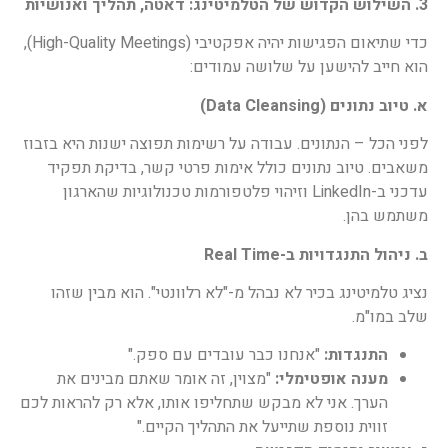
3.
השילוש הקדוש של הטלמיטינג: דאטה, תהליך ואנושיות
כדי שתיאום הפגישות יהיה אפקטיבי (High-Quality Meetings),
הוא חייב להישען על שלושה עמודים:
א. טיוב נתונים
(Data Cleansing)
לפני הכל – הנתונים. עבודה על רשימות תפוצה ישנות היא בזבוז
משאבים. טיוב נתונים כולל אימות פרטי קשר, בדיקת תפקיד
עדכני ב-LinkedIn וזיהוי פלטפורמות טכנולוגיות שהארגון
משתמש בהן.
ב. ניהול התנגדויות ב
-Real Time
נציג טלמיטינג בכיר לא נבהל מ-"לא רלוונטי". הוא מבין שזהו
שלב במו"מ.
התנגדות
:
"אנחנו כבר עובדים עם ספק."
מענה אופטימלי
:
"מצוין, זה אומר שאתם מבינים את
הערך. אני לא מבקש שתחליפו אותו, אלא רק להראות לכם
זווית נוספת שתייעל את התהליך הקיים."