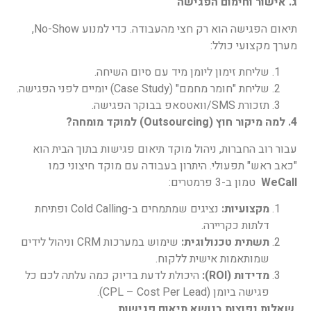
ג. אישור וחימום הפגישה
תיאום הפגישה הוא רק חצי מהעבודה. כדי למנוע No-Show,
מערך מקצועי כולל:
שליחת זימון ליומן מיד עם סיום השיחה.
שליחת "חומר מחמם" (Case Study) יומיים לפני הפגישה.
תזכורת SMS/וואטסאפ בבוקר הפגישה.
4.
למה מיקור חוץ
(Outsourcing)
למוקד מומחה
?
עבור רוב החברות, ניהול מוקד תיאום פגישות בתוך הבית הוא
"כאב ראש" תפעולי. היתרון בעבודה עם מוקד חיצוני כמו
WeCall
טמון ב-3 פרמטרים:
מקצועיות
:
נציגים שמתמחים ב-Cold Calling ופתיחת
דלתות כקריירה.
תשתית טכנולוגית
:
שימוש במערכות CRM וניהול לידים
שמותאמות אישית ללקוח.
מדידות
(ROI):
היכולת לדעת בדיוק כמה עלתה לכם כל
פגישה ביומן (CPL – Cost Per Lead).
שאלות נפוצות בנושא תיאום פגישות