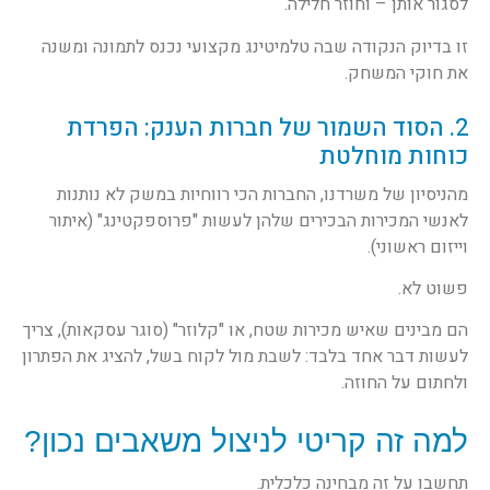
לסגור אותן – וחוזר חלילה.
זו בדיוק הנקודה שבה טלמיטינג מקצועי נכנס לתמונה ומשנה
את חוקי המשחק.
2. הסוד השמור של חברות הענק: הפרדת
כוחות מוחלטת
מהניסיון של משרדנו, החברות הכי רווחיות במשק לא נותנות
לאנשי המכירות הבכירים שלהן לעשות "פרוספקטינג" (איתור
וייזום ראשוני).
פשוט לא.
הם מבינים שאיש מכירות שטח, או "קלוזר" (סוגר עסקאות), צריך
לעשות דבר אחד בלבד: לשבת מול לקוח בשל, להציג את הפתרון
ולחתום על החוזה.
למה זה קריטי לניצול משאבים נכון?
תחשבו על זה מבחינה כלכלית.