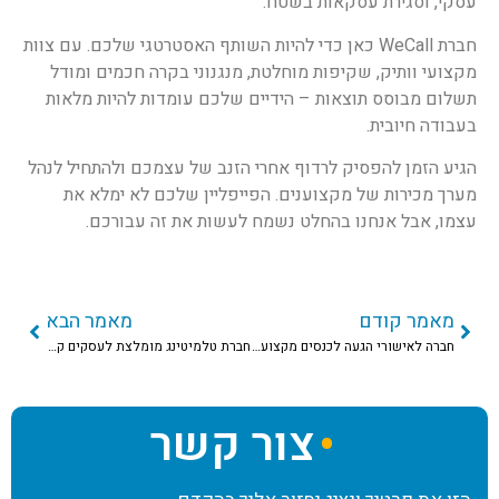
עסקי, וסגירת עסקאות בשטח.
חברת WeCall כאן כדי להיות השותף האסטרטגי שלכם. עם צוות
מקצועי וותיק, שקיפות מוחלטת, מנגנוני בקרה חכמים ומודל
תשלום מבוסס תוצאות – הידיים שלכם עומדות להיות מלאות
בעבודה חיובית.
הגיע הזמן להפסיק לרדוף אחרי הזנב של עצמכם ולהתחיל לנהל
מערך מכירות של מקצוענים. הפייפליין שלכם לא ימלא את
עצמו, אבל אנחנו בהחלט נשמח לעשות את זה עבורכם.
מאמר קודם
מאמר הבא
חברה לאישורי הגעה לכנסים מקצועיים שתמלא לכם את האולם
חברת טלמיטינג מומלצת לעסקים קטנים שממלאת את היומן
צור קשר