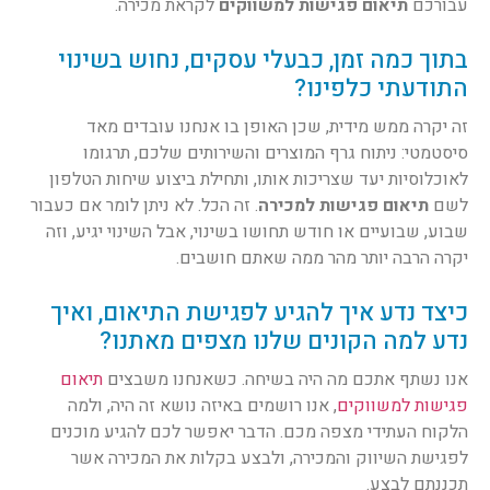
עבורכם
תיאום פגישות למשווקים
לקראת מכירה.
בתוך כמה זמן, כבעלי עסקים, נחוש בשינוי
התודעתי כלפינו?
זה יקרה ממש מידית, שכן האופן בו אנחנו עובדים מאד
סיסטמטי: ניתוח גרף המוצרים והשירותים שלכם, תרגומו
לאוכלוסיות יעד שצריכות אותו, ותחילת ביצוע שיחות הטלפון
לשם
תיאום פגישות למכירה
. זה הכל. לא ניתן לומר אם כעבור
שבוע, שבועיים או חודש תחושו בשינוי, אבל השינוי יגיע, וזה
יקרה הרבה יותר מהר ממה שאתם חושבים.
כיצד נדע איך להגיע לפגישת התיאום, ואיך
נדע למה הקונים שלנו מצפים מאתנו?
אנו נשתף אתכם מה היה בשיחה. כשאנחנו משבצים
תיאום
פגישות למשווקים
, אנו רושמים באיזה נושא זה היה, ולמה
הלקוח העתידי מצפה מכם. הדבר יאפשר לכם להגיע מוכנים
לפגישת השיווק והמכירה, ולבצע בקלות את המכירה אשר
תכננתם לבצע.