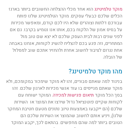
מוקד טלמיטינג
הוא אחד מכלי ההצלחה החשובים ביותר בארגז
הכלים שלכם כבעלי עסקים. מוקד הטלמיטינג שלנו פותח
עבורכם דלתות וצוהרים שלא היו לכם קודם, ומאפשר מכירות
על בסיס אמון של הלקוח בכם, אותו אנו נטמיע בקרבו. גם אם
לפני שנים רבות לבית העסק שלכם לא יצא שם טוב מול
המתחרים, וזה פגע בכם להצליח להשיג לקוחות, אנחנו באבחה
אחת נגרום לציבור לחשוב אחרת ולהחזיר אתכם שוב למסלול
של הובלה.
מהו מוקד טלמיטינג?
בניגוד למה שאתם סבורים, זהו לא מוקד שימכור במקומכם, ולא
מוקד שאתם מגייסים בו עוד אנשי מכירות לארגון שלכם. זהו
בסך הכל מוקד
תיאום פגישות למכירה
. המוקד ישוחח עם
לקוחות שקיים פוטנציאל גדול שירצו את המוצר או השירות
שלכם (הם ייקבעו באמצעות טיוב נתונים מטעם חטיבת המחקר
שלנו), ויניע אותם לחשוב שהמוצר או השירות שלכם הם
הטובים ביותר למה שהם מחפשים. בהתאם לכך, יקבע המוקד