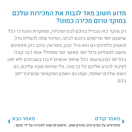
מדוע חשוב מאד לגבות את המכירות שלכם
במוקד טרום מכירה כמונו?
רק מוקד כזה מבדיל בניכם לבין המכירה, ומחקרית הוכח כי ככל
שישנם יותר מדיומים בינכם לבינה, הסיכוי שלה להצליח גדל,
והאמון כלפיכם גם הוא גדל. נכון, בתודעה, כוכב רוק מפורסם
נחשב למצליחן גדול יותר מאשר זמר מתחיל? אותו דבר קורה
בכל יתר המקצועות. ככל שיותר אנשים ידברו בשבחכם ולא יתנו
לציבור להגיע אליכם כל כך מהר, בלי שיחות שבח עליכם, גם
השם שלכם ישתפר, ועמו גם האמון המקצועי שהציבור ייתן
בכם.
מאמר קודם
מאמר הבא
טלמיטינג על בסיס טיוב נתונים אפקטיבי שיפרוס בפנייך בדיוק את אוכלוסיית היעד
תיאום פגישות למכירה על ידי מוקדני טלמיטינג מנוסים