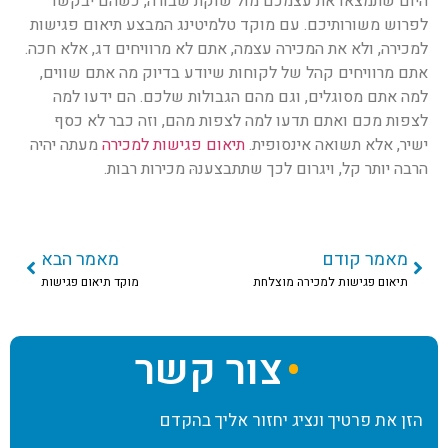
היום שתמצאו את עצמכם מול שוקת שבורה, כשהם יבקשו
לפרוש משורותיכם. עם מוקד טלמיטינג המבצע תיאום פגישות
למכירה, ולא את המכירה עצמה, אתם לא מרוויחים דג, אלא חכה.
אתם מרוויחים קהל של לקוחות שיודע בדיוק מה אתם שווים,
למה אתם מסוגלים, וגם מהם הגבולות שלכם. הם ידעו למה
לצפות מכם ואתם תדעו למה לצפות מהם, וזה כבר לא כסף
ישיר, אלא תשואה אינסופית.
תיאום פגישות למכירה
מעתה יהיה
הרבה יותר קל, ויגרום לכך שתתבצענהּ מכירות רבות.
מאמר קודם
מאמר הבא
תיאום פגישות למכירה מוצלחת
מוקד תיאום פגישות
צור קשר
הזן את פרטיך ונציג יחזור אליך בהקדם